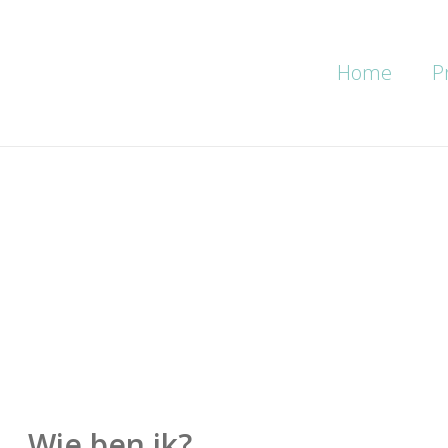
Home
P
Wie ben ik?