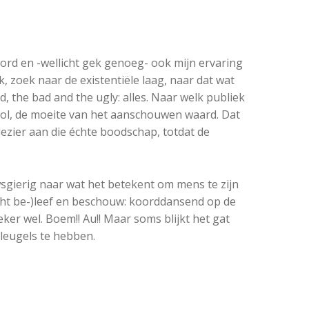
word en -wellicht gek genoeg- ook mijn ervaring
k, zoek naar de existentiële laag, naar dat wat
d, the bad and the ugly: alles. Naar welk publiek
evol, de moeite van het aanschouwen waard. Dat
plezier aan die échte boodschap, totdat de
wsgierig naar wat het betekent om mens te zijn
tocht be-)leef en beschouw: koorddansend op de
zeker wel. Boem!! Au!! Maar soms blijkt het gat
 vleugels te hebben.